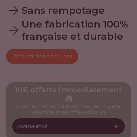
arrow_forward
Sans rempotage
Une fabrication 100%
arrow_forward
française et durable
Découvrir nos collections
10€ offerts immédiatement
🎁
Soyez les premiers à être informés des nouvelles
collections et des offres exclusives.
send
Adresse email