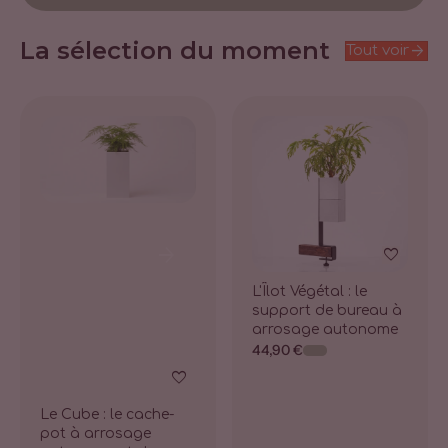
La sélection du moment
arrow_forward
Tout voir
arrow_forward
arrow_forward
favorite
L'Îlot Végétal : le
support de bureau à
arrosage autonome
44,90 €
favorite
Le Cube : le cache-
pot à arrosage