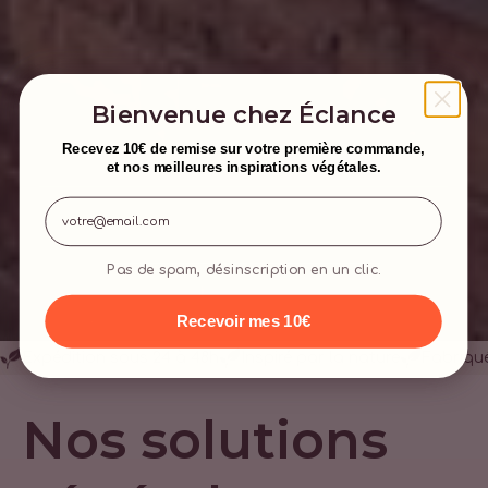
Bienvenue chez Éclance
Recevez 10€ de remise sur votre première commande,
et nos meilleures inspirations végétales.
Email
Pas de spam, désinscription en un clic.
Recevoir mes 10€
Expédition sous 24 à 48h
Inspiré par la nature
Fabriqu
Nos solutions