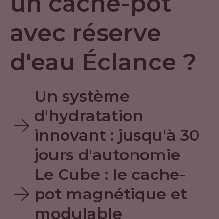
un cache-pot
avec réserve
d'eau Éclance ?
Un système
d'hydratation
arrow_forward
innovant : jusqu'à 30
jours d'autonomie
Le Cube : le cache-
arrow_forward
pot magnétique et
modulable